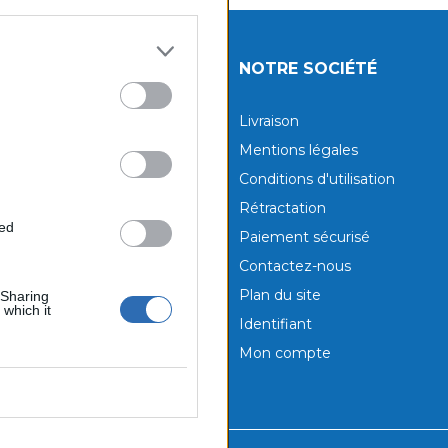
UITS
NOTRE SOCIÉTÉ
tions
Livraison
aux produits
Mentions légales
Conditions d'utilisation
Rétractation
ted
Paiement sécurisé
Contactez-nous
Plan du site
 Sharing
 which it
Identifiant
Mon compte