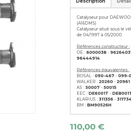
Description
Détai
Catalyseur pour DAEWOO 
(A16DMS)
Catalyseur situé sous le vé
de 04/1997 à 05/2000
Références constructeur :
OE :
6000038
-
9626403
96444914
Références équivalentes :
BOSAL :
090-467
-
099-
WALKER :
20260
-
20961
AS :
50007
-
50015
EEC :
DE6001T
-
DE8001
KLARIUS :
311356
-
31173
BM :
BM90526H
110,00 €