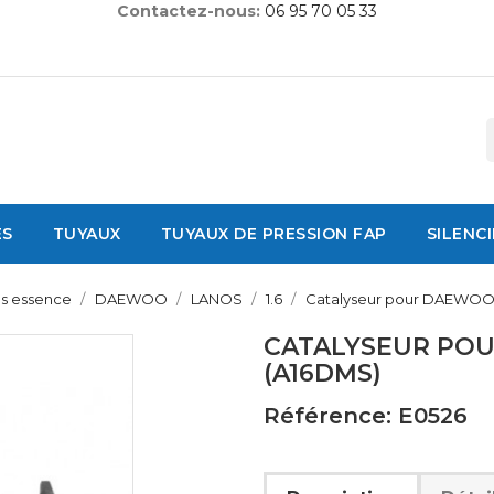
Contactez-nous:
06 95 70 05 33
ES
TUYAUX
TUYAUX DE PRESSION FAP
SILENC
es essence
DAEWOO
LANOS
1.6
Catalyseur pour DAEWOO 
CATALYSEUR POU
(A16DMS)
Référence: E0526