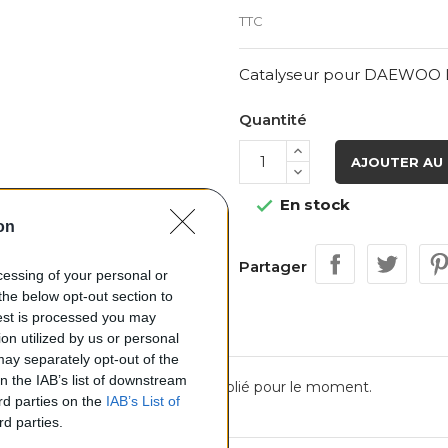
TTC
Catalyseur pour DAEWOO L
Quantité
AJOUTER AU 
En stock

on
Partager
ocessing of your personal or
the below opt-out section to
uest is processed you may
on utilized by us or personal
 may separately opt-out of the
on the IAB’s list of downstream
Aucun avis n'a été publié pour le moment.
ird parties on the
IAB’s List of
rd parties.