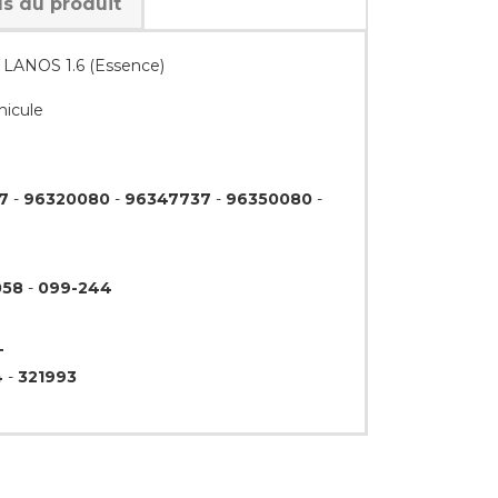
ls du produit
LANOS 1.6 (Essence)
hicule
7
-
96320080
-
96347737
-
96350080
-
058
-
099-244
T
4
-
321993