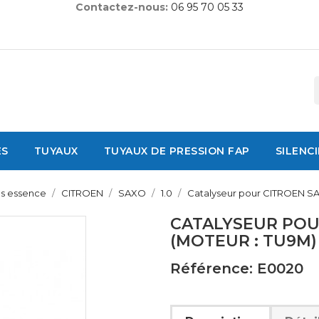
Contactez-nous:
06 95 70 05 33
ES
TUYAUX
TUYAUX DE PRESSION FAP
SILENC
es essence
CITROEN
SAXO
1.0
Catalyseur pour CITROEN SA
CATALYSEUR POUR
(MOTEUR : TU9M)
Référence: E0020