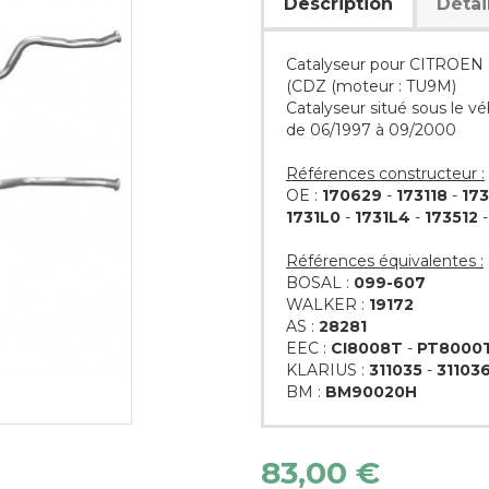
Description
Détai
Catalyseur pour CITROEN 
(CDZ (moteur : TU9M)
Catalyseur situé sous le vé
de 06/1997 à 09/2000
Références constructeur :
OE :
170629
-
173118
-
173
1731L0
-
1731L4
-
173512
Références équivalentes :
BOSAL :
099-607
WALKER :
19172
AS :
28281
EEC :
CI8008T
-
PT8000
KLARIUS :
311035
-
31103
BM :
BM90020H
83,00 €