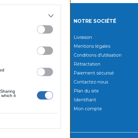
UITS
NOTRE SOCIÉTÉ
tions
Livraison
aux produits
Mentions légales
Conditions d'utilisation
Rétractation
ted
Paiement sécurisé
Contactez-nous
Plan du site
 Sharing
 which it
Identifiant
Mon compte