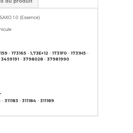
ls du produit
SAXO 1.0 (Essence)
hicule
159
-
173165
-
1,73E+12
-
1731F0
-
1731H5
-
-
3459191
-
3798028
-
37981990
T
6
-
311183
-
311184
-
311189