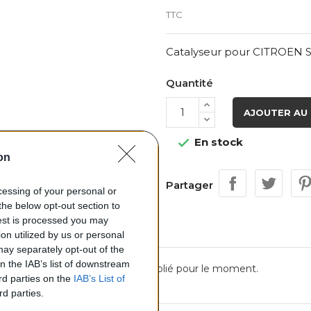
TTC
Catalyseur pour CITROEN S
Quantité
AJOUTER AU 
En stock

on
Partager
ocessing of your personal or
the below opt-out section to
uest is processed you may
on utilized by us or personal
 may separately opt-out of the
on the IAB’s list of downstream
Aucun avis n'a été publié pour le moment.
ird parties on the
IAB’s List of
rd parties.