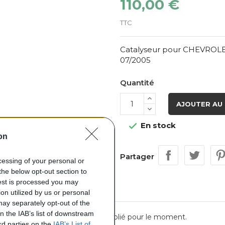
110,00 €
TTC
Catalyseur pour CHEVROLET
07/2005
Quantité
AJOUTER AU 
En stock

on
Partager
ocessing of your personal or
the below opt-out section to
uest is processed you may
on utilized by us or personal
 may separately opt-out of the
on the IAB’s list of downstream
Aucun avis n'a été publié pour le moment.
ird parties on the
IAB’s List of