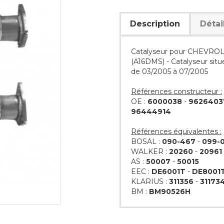
Description
Détai
Catalyseur pour CHEVROL
(A16DMS) - Catalyseur situ
de 03/2005 à 07/2005
Références constructeur :
OE :
6000038
-
9626403
96444914
Références équivalentes :
BOSAL :
090-467
-
099-
WALKER :
20260
-
20961
AS :
50007
-
50015
EEC :
DE6001T
-
DE8001
KLARIUS :
311356
-
31173
BM :
BM90526H