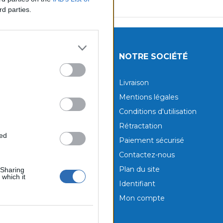
rd parties.
UITS
NOTRE SOCIÉTÉ
tions
Livraison
aux produits
Mentions légales
Conditions d'utilisation
Rétractation
ted
Paiement sécurisé
Contactez-nous
Plan du site
 Sharing
 which it
Identifiant
Mon compte