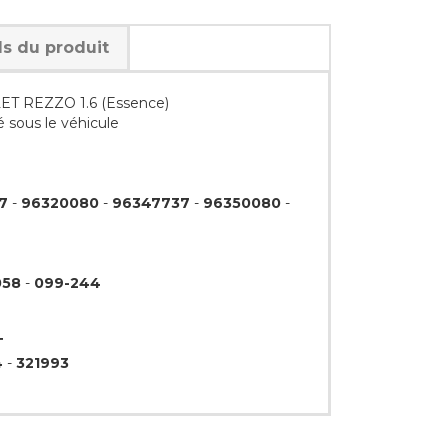
ls du produit
ET REZZO 1.6 (Essence)
é sous le véhicule
7
-
96320080
-
96347737
-
96350080
-
058
-
099-244
T
4
-
321993