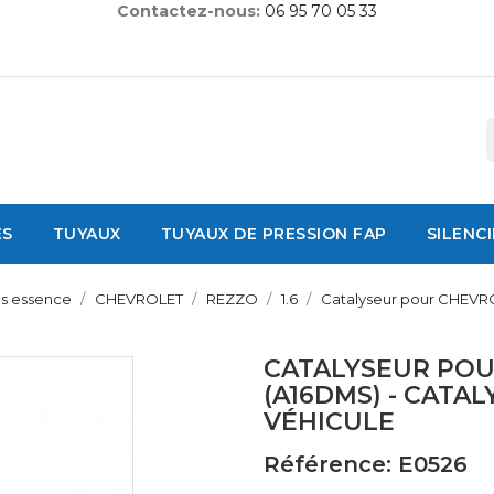
Contactez-nous:
06 95 70 05 33
ES
TUYAUX
TUYAUX DE PRESSION FAP
SILENC
es essence
CHEVROLET
REZZO
1.6
Catalyseur pour CHEVROL
CATALYSEUR POU
(A16DMS) - CATA
VÉHICULE
Référence: E0526