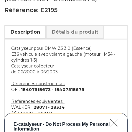
Référence: E2195
Description
Détails du produit
Catalyseur pour BMW Z3 3.0 (Essence)
E36 véhicule avec volant à gauche (moteur : M54 -
cylindres 1-3)
Catalyseur collecteur
de 06/2000 à 06/2003
Références constructeur :
OE :
18407518673
-
18407518675
Références équivalentes :
WALKER :
28071
-
28334
AS :
45223
-
45247
KLARIUS :
322326
-
322740
E-catalyseur -
Do Not Process My Personal
BM :
BM92195H
Information