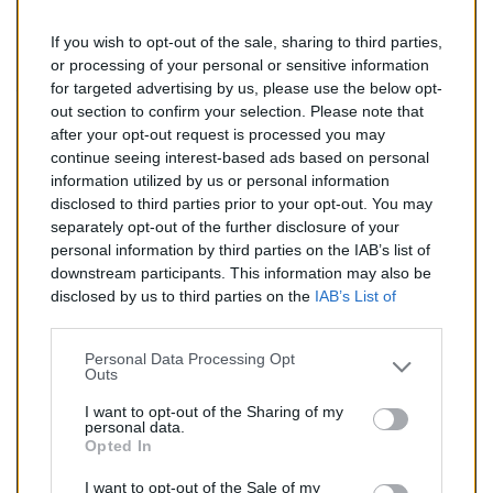
If you wish to opt-out of the sale, sharing to third parties,
288,00 €
or processing of your personal or sensitive information
for targeted advertising by us, please use the below opt-
TTC
out section to confirm your selection. Please note that
after your opt-out request is processed you may
Catalyseur pour BMW Z3 3.0 (Essence) de 06/2000 à
continue seeing interest-based ads based on personal
06/2003
information utilized by us or personal information
disclosed to third parties prior to your opt-out. You may
Quantité
separately opt-out of the further disclosure of your
personal information by third parties on the IAB’s list of
downstream participants. This information may also be
AJOUTER AU PANIER
disclosed by us to third parties on the
IAB’s List of
En stock
Downstream Participants
that may further disclose it to

other third parties.
Personal Data Processing Opt
Outs
Partager
I want to opt-out of the Sharing of my
personal data.
Opted In
Commentaires (0)
I want to opt-out of the Sale of my