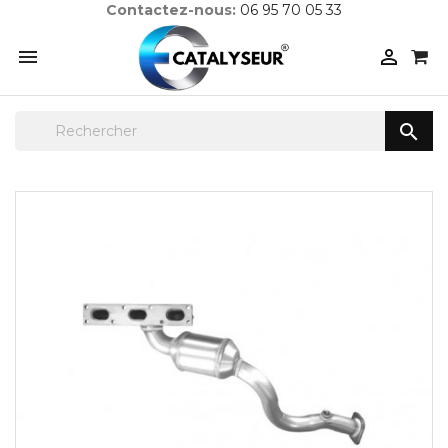
Contactez-nous:
06 95 70 05 33


