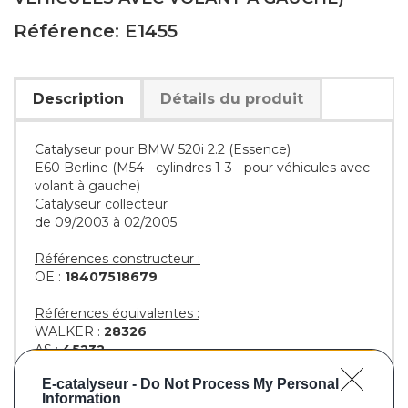
Référence: E1455
Description
Détails du produit
Catalyseur pour BMW 520i 2.2 (Essence)
E60 Berline (M54 - cylindres 1-3 - pour véhicules avec
volant à gauche)
Catalyseur collecteur
de 09/2003 à 02/2005
Références constructeur :
OE :
18407518679
Références équivalentes :
WALKER :
28326
AS :
45232
KLARIUS :
321965
E-catalyseur -
Do Not Process My Personal
BM :
BM91455H
Information