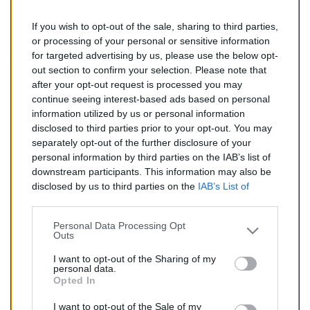
If you wish to opt-out of the sale, sharing to third parties,
212,00 €
or processing of your personal or sensitive information
for targeted advertising by us, please use the below opt-
TTC
out section to confirm your selection. Please note that
after your opt-out request is processed you may
Catalyseur pour BMW 520i 2.2 (Essence) de 09/2003 à
continue seeing interest-based ads based on personal
02/2005
information utilized by us or personal information
disclosed to third parties prior to your opt-out. You may
Quantité
separately opt-out of the further disclosure of your
personal information by third parties on the IAB’s list of
downstream participants. This information may also be
AJOUTER AU PANIER
disclosed by us to third parties on the
IAB’s List of
En stock
Downstream Participants
that may further disclose it to

other third parties.
Personal Data Processing Opt
Outs
Partager
I want to opt-out of the Sharing of my
personal data.
Opted In
Commentaires (0)
I want to opt-out of the Sale of my