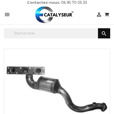
Contactez-nous:
06 95 70 05 33


