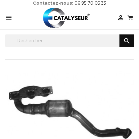
Contactez-nous:
06 95 70 05 33


