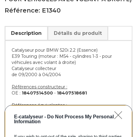
Référence: E1340
Description
Détails du produit
Catalyseur pour BMW 520i 2.2 (Essence)
E39 Touring (moteur : M54 - cylindres 1-3 - pour
véhicules avec volant à droite)
Catalyseur collecteur
de 09/2000 à 04/2004
Références constructeur :
OE :
18407514500
-
18407518681
Références équivalentes :
KLARIUS :
321967
E-catalyseur -
Do Not Process My Personal
BM :
BM91340H
Information
If you wish to opt-out of the sale, sharing to third parties,