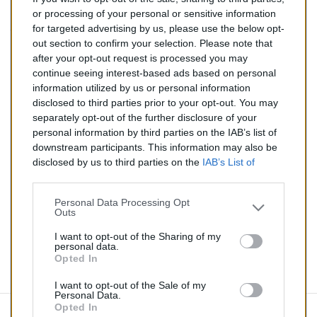
288,00 €
or processing of your personal or sensitive information
for targeted advertising by us, please use the below opt-
TTC
out section to confirm your selection. Please note that
after your opt-out request is processed you may
Catalyseur pour BMW 520i 2.2 (Essence) de 09/2000 à
continue seeing interest-based ads based on personal
04/2004
information utilized by us or personal information
disclosed to third parties prior to your opt-out. You may
Quantité
separately opt-out of the further disclosure of your
personal information by third parties on the IAB’s list of
downstream participants. This information may also be
AJOUTER AU PANIER
disclosed by us to third parties on the
IAB’s List of
En stock
Downstream Participants
that may further disclose it to

other third parties.
Personal Data Processing Opt
Outs
Partager
I want to opt-out of the Sharing of my
personal data.
Opted In
Commentaires (0)
I want to opt-out of the Sale of my
Personal Data.
Opted In
Aucun avis n'a été publié pour le moment.