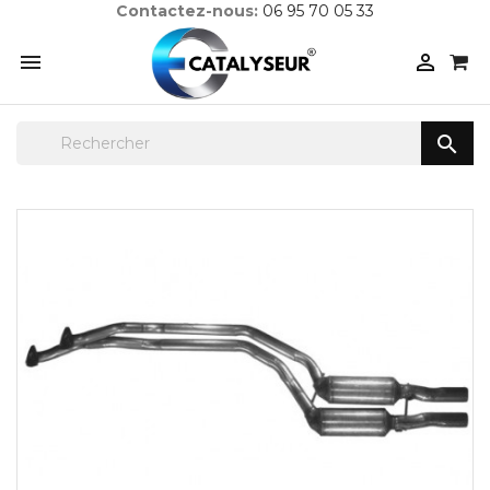
Contactez-nous:
06 95 70 05 33


