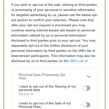
If you wish to opt-out of the sale, sharing to third parties,
448,00 €
or processing of your personal or sensitive information
for targeted advertising by us, please use the below opt-
TTC
out section to confirm your selection. Please note that
after your opt-out request is processed you may
Catalyseur pour BMW 520i 2.0 (Essence) de 10/1998 à
continue seeing interest-based ads based on personal
08/2000
information utilized by us or personal information
disclosed to third parties prior to your opt-out. You may
Quantité
separately opt-out of the further disclosure of your
personal information by third parties on the IAB’s list of
downstream participants. This information may also be
AJOUTER AU PANIER
disclosed by us to third parties on the
IAB’s List of
En stock
Downstream Participants
that may further disclose it to

other third parties.
Personal Data Processing Opt
Outs
Partager
I want to opt-out of the Sharing of my
personal data.
Opted In
Commentaires (0)
I want to opt-out of the Sale of my
Personal Data.