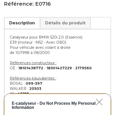
Référence: E0716
Description
Détails du produit
Catalyseur pour BMW 520i 2.0 (Essence)
E39 (moteur : M52 - Avec OBD)
Pour véhicule avec volant à droite
de 10/1998 à 08/2000
Références constructeur :
OE :
18101438772
-
18301427229
-
2179560
Références équivalentes :
BOSAL :
099-397
WALKER :
20503
AS :
45185
KLARIUS :
322702
E-catalyseur -
Do Not Process My Personal
BM :
BM90716H
Information