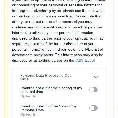
247,00 €
or processing of your personal or sensitive information
for targeted advertising by us, please use the below opt-
TTC
out section to confirm your selection. Please note that
after your opt-out request is processed you may
Catalyseur pour BMW 320i 2.2 (Essence) de 09/2000 à
continue seeing interest-based ads based on personal
08/2006
information utilized by us or personal information
disclosed to third parties prior to your opt-out. You may
Quantité
separately opt-out of the further disclosure of your
personal information by third parties on the IAB’s list of
downstream participants. This information may also be
AJOUTER AU PANIER
disclosed by us to third parties on the
IAB’s List of
En stock
Downstream Participants
that may further disclose it to

other third parties.
Personal Data Processing Opt
Outs
Partager
I want to opt-out of the Sharing of my
personal data.
Opted In
Commentaires (0)
I want to opt-out of the Sale of my
Personal Data.
Opted In
Aucun avis n'a été publié pour le moment.