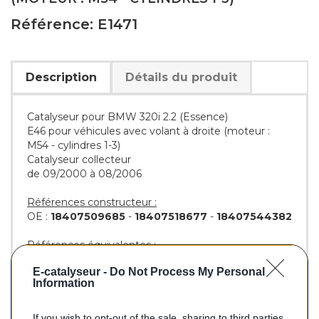
Référence: E1471
Description
Détails du produit
Catalyseur pour BMW 320i 2.2 (Essence)
E46 pour véhicules avec volant à droite (moteur :
M54 - cylindres 1-3)
Catalyseur collecteur
de 09/2000 à 08/2006
Références constructeur :
OE :
18407509685
-
18407518677
-
18407544382
Références équivalentes :
KLARIUS :
322647
E-catalyseur -
Do Not Process My Personal
BM :
BM91471H
Information
If you wish to opt-out of the sale, sharing to third parties,