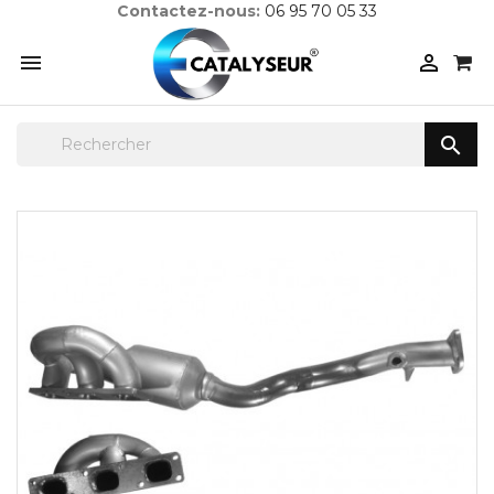
Contactez-nous:
06 95 70 05 33


