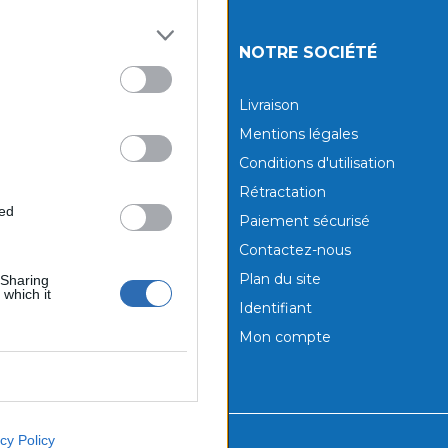
UITS
NOTRE SOCIÉTÉ
tions
Livraison
aux produits
Mentions légales
Conditions d'utilisation
Rétractation
ted
Paiement sécurisé
Contactez-nous
Plan du site
 Sharing
 which it
Identifiant
Mon compte
cy Policy