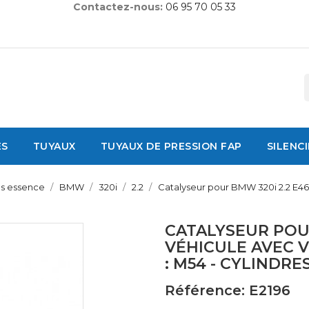
Contactez-nous:
06 95 70 05 33
ES
TUYAUX
TUYAUX DE PRESSION FAP
SILENC
es essence
BMW
320i
2.2
Catalyseur pour BMW 320i 2.2 E46
CATALYSEUR POUR
VÉHICULE AVEC 
: M54 - CYLINDRES
Référence: E2196