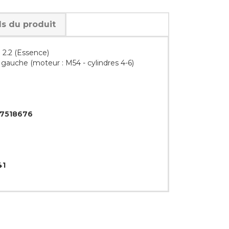
ls du produit
2.2 (Essence)
 gauche (moteur : M54 - cylindres 4-6)
7518676
41