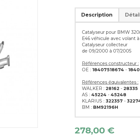
Description
Détai
Catalyseur pour BMW 320i 
E46 véhicule avec volant à
Catalyseur collecteur
de 09/2000 à 07/2005
Références constructeur :
OE :
18407518674
-
1840
Références équivalentes :
WALKER :
28162
-
28335
AS :
45224
-
45248
KLARIUS :
322357
-
3227
BM :
BM92196H
278,00 €