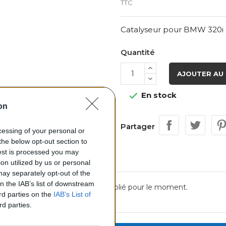
TTC
Catalyseur pour BMW 320i 
Quantité
AJOUTER AU 
En stock

on
Partager
ocessing of your personal or
the below opt-out section to
uest is processed you may
on utilized by us or personal
 may separately opt-out of the
on the IAB’s list of downstream
Aucun avis n'a été publié pour le moment.
ird parties on the
IAB’s List of
rd parties.