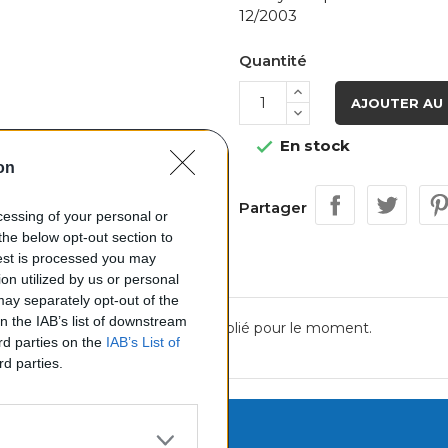
12/2003
Quantité
AJOUTER AU 
En stock

on
Partager
ocessing of your personal or
the below opt-out section to
uest is processed you may
on utilized by us or personal
 may separately opt-out of the
on the IAB’s list of downstream
Aucun avis n'a été publié pour le moment.
ird parties on the
IAB’s List of
rd parties.