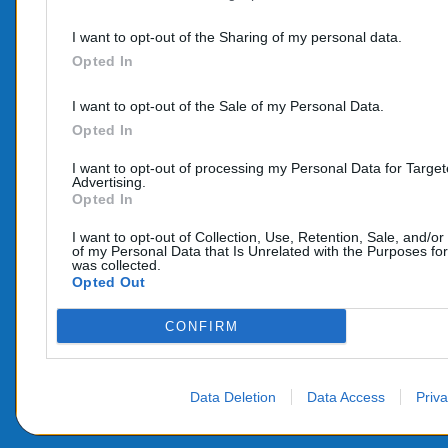
PROD
CONTACTEZ-NOUS
I want to opt-out of the Sharing of my personal data.
Promo
Opted In
TÉLÉPHONE:
Nouve
06 95 70 05 33
I want to opt-out of the Sale of my Personal Data.
COURRIEL :
Opted In
info@e-catalyseur.fr
I want to opt-out of processing my Personal Data for Targe
Advertising.
Opted In
I want to opt-out of Collection, Use, Retention, Sale, and/or
of my Personal Data that Is Unrelated with the Purposes for
was collected.
Opted Out
CONFIRM
Data Deletion
Data Access
Priva
© 2026 - Alimenté par SEHLATECH