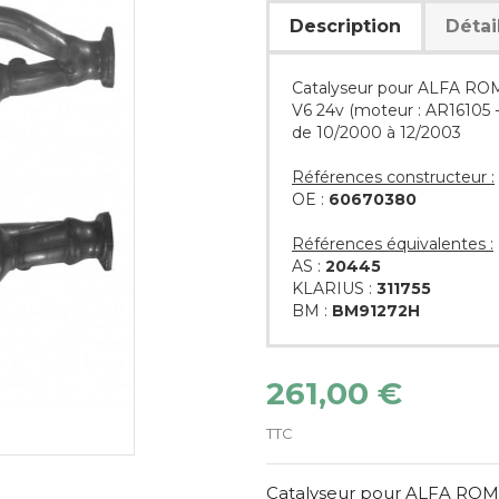
Description
Détai
Catalyseur pour ALFA RO
V6 24v (moteur : AR16105 
de 10/2000 à 12/2003
Références constructeur :
OE :
60670380
Références équivalentes :
AS :
20445
KLARIUS :
311755
BM :
BM91272H
261,00 €
TTC
Catalyseur pour ALFA ROME