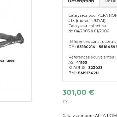
Description
Détai
Catalyseur pour ALFA RO
JTS (moteur : 937A1)
Catalyseur collecteur
de 04/2003 à 01/2006
Références constructeur :
OE :
55180214
-
5518459
Références équivalentes :
AS :
41165
KLARIUS :
323023
BM :
BM91342H
301,00 €
TTC
Catalyseur pour ALFA ROME