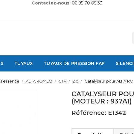
Contactez-nous:
06 95 70 05 33
ES
TUYAUX
TUYAUX DE PRESSION FAP
SILENC
es essence
ALFA ROMEO
GTV
2.0
Catalyseur pour ALFA ROM
CATALYSEUR POUR
(MOTEUR : 937A1)
Référence: E1342