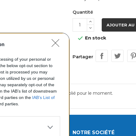
Quantité
AJOUTER AU 
En stock

on
Partager
ocessing of your personal or
the below opt-out section to
uest is processed you may
on utilized by us or personal
 may separately opt-out of the
on the IAB’s list of downstream
Aucun avis n'a été publié pour le moment.
ird parties on the
IAB’s List of
rd parties.
UITS
NOTRE SOCIÉTÉ