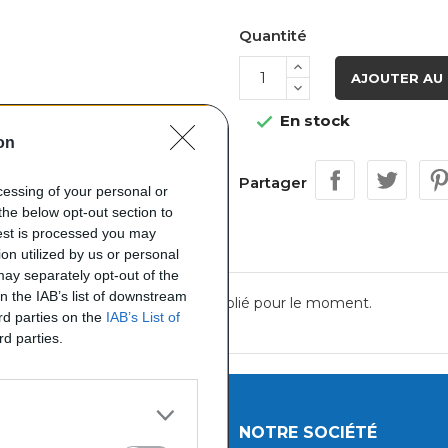
Quantité
AJOUTER AU 
En stock

on
Partager
ocessing of your personal or
the below opt-out section to
uest is processed you may
on utilized by us or personal
 may separately opt-out of the
on the IAB’s list of downstream
Aucun avis n'a été publié pour le moment.
ird parties on the
IAB’s List of
rd parties.
UITS
NOTRE SOCIÉTÉ