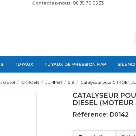
Contactez-nous:
06 95 70 05 33
ES
TUYAUX
TUYAUX DE PRESSION FAP
SILENC
s diesel
CITROEN
JUMPER
2.8
Catalyseur pour CITROEN JUM
CATALYSEUR POU
DIESEL (MOTEUR :
Référence: D0142