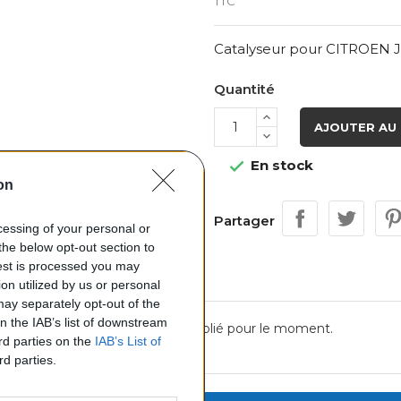
TTC
Catalyseur pour CITROEN J
Quantité
AJOUTER AU 
En stock

on
Partager
ocessing of your personal or
the below opt-out section to
uest is processed you may
on utilized by us or personal
 may separately opt-out of the
on the IAB’s list of downstream
Aucun avis n'a été publié pour le moment.
ird parties on the
IAB’s List of
rd parties.