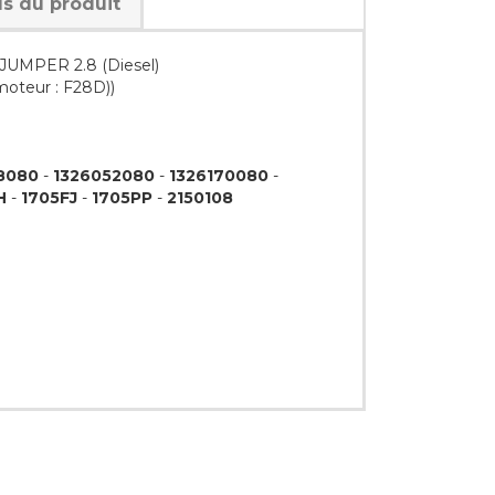
ls du produit
JUMPER 2.8 (Diesel)
moteur : F28D))
8080
-
1326052080
-
1326170080
-
H
-
1705FJ
-
1705PP
-
2150108