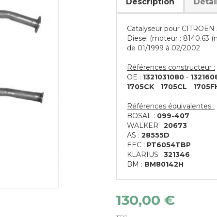
Description
Détai
Catalyseur pour CITROEN 
Diesel (moteur : 8140.63 (
de 01/1999 à 02/2002
Références constructeur :
OE :
1321031080
-
132160
1705CK
-
1705CL
-
1705F
Références équivalentes :
BOSAL :
099-407
WALKER :
20673
AS :
28555D
EEC :
PT6054TBP
KLARIUS :
321346
BM :
BM80142H
130,00 €