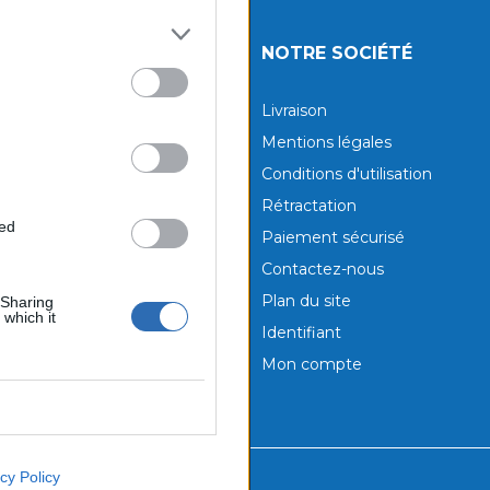
UITS
NOTRE SOCIÉTÉ
tions
Livraison
aux produits
Mentions légales
Conditions d'utilisation
Rétractation
ted
Paiement sécurisé
Contactez-nous
Plan du site
 Sharing
 which it
Identifiant
Mon compte
cy Policy