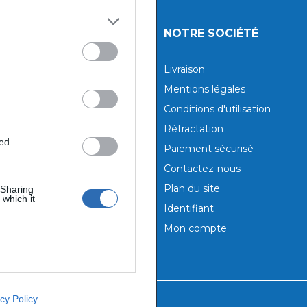
UITS
NOTRE SOCIÉTÉ
tions
Livraison
aux produits
Mentions légales
Conditions d'utilisation
Rétractation
ted
Paiement sécurisé
Contactez-nous
Plan du site
 Sharing
 which it
Identifiant
Mon compte
cy Policy