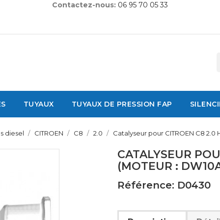
Contactez-nous:
06 95 70 05 33
ES
TUYAUX
TUYAUX DE PRESSION FAP
SILENC
s diesel
CITROEN
C8
2.0
Catalyseur pour CITROEN C8 2.0 
CATALYSEUR POUR
(MOTEUR : DW10
Référence: D0430