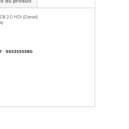
ls du produit
8 2.0 HDi (Diesel)
4)
7
-
9653555580