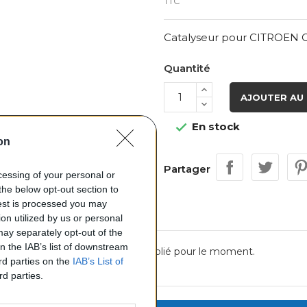
TTC
Catalyseur pour CITROEN C8
Quantité
AJOUTER AU 
En stock

on
Partager
ocessing of your personal or
the below opt-out section to
uest is processed you may
on utilized by us or personal
 may separately opt-out of the
on the IAB’s list of downstream
Aucun avis n'a été publié pour le moment.
ird parties on the
IAB’s List of
rd parties.