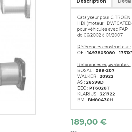
Description
Détai
Catalyseur pour CITROEN C
HDi (moteur : DW10ATED
pour véhicules avec FAP
de 06/2002 à 01/2007
Références constructeur :
OE :
1493803080
-
1731X
Références équivalentes :
BOSAL :
099-207
WALKER :
20922
AS :
28598D
EEC :
PT6028T
KLARIUS :
321722
BM :
BM80430H
189,00 €