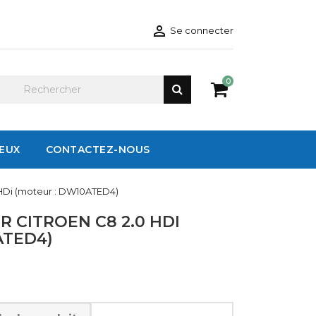

Se connecter
0
IEUX
CONTACTEZ-NOUS
HDi (moteur : DW10ATED4)
 CITROEN C8 2.0 HDI
ATED4)