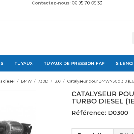
Contactez-nous:
06 95 70 05 33
ES
TUYAUX
TUYAUX DE PRESSION FAP
SILENC
s diesel
BMW
730D
3.0
Catalyseur pour BMW 730d 3.0 (E65)
CATALYSEUR POUR
TURBO DIESEL (1
Référence: D0300