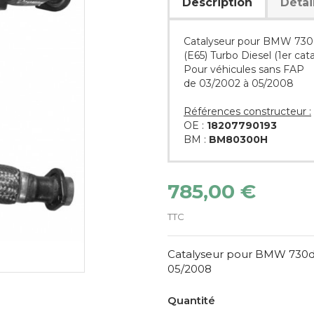
Description
Détai
Catalyseur pour BMW 730d 
(E65) Turbo Diesel (1er cat
Pour véhicules sans FAP
de 03/2002 à 05/2008
Références constructeur :
OE :
18207790193
BM :
BM80300H
785,00 €
TTC
Catalyseur pour BMW 730d 3
05/2008
Quantité