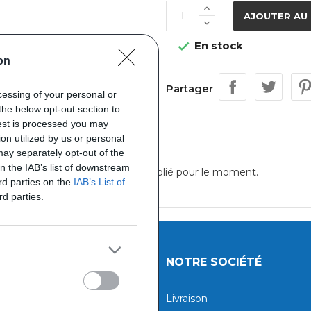
AJOUTER AU 
En stock

on
Partager
ocessing of your personal or
the below opt-out section to
uest is processed you may
on utilized by us or personal
 may separately opt-out of the
on the IAB’s list of downstream
Aucun avis n'a été publié pour le moment.
ird parties on the
IAB’s List of
rd parties.
UITS
NOTRE SOCIÉTÉ
tions
Livraison