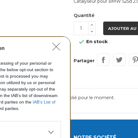
Catalyseur pour BMW 525d 2.5
Quantité
AJOUTER AU 
En stock

on
Partager
ocessing of your personal or
the below opt-out section to
uest is processed you may
on utilized by us or personal
 may separately opt-out of the
on the IAB’s list of downstream
Aucun avis n'a été publié pour le moment.
ird parties on the
IAB’s List of
rd parties.
UITS
NOTRE SOCIÉTÉ