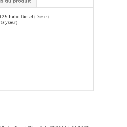
ls du produit
2.5 Turbo Diesel (Diesel)
talyseur)