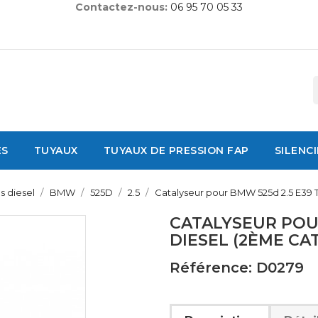
Contactez-nous:
06 95 70 05 33
ES
TUYAUX
TUYAUX DE PRESSION FAP
SILENC
s diesel
BMW
525D
2.5
Catalyseur pour BMW 525d 2.5 E39 T
CATALYSEUR POU
DIESEL (2ÈME CA
Référence: D0279