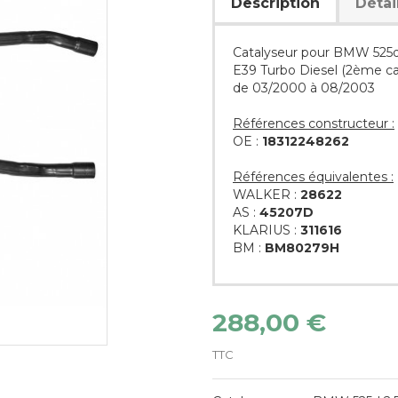
Description
Détai
Catalyseur pour BMW 525d 
E39 Turbo Diesel (2ème ca
de 03/2000 à 08/2003
Références constructeur :
OE :
18312248262
Références équivalentes :
WALKER :
28622
AS :
45207D
KLARIUS :
311616
BM :
BM80279H
288,00 €
TTC