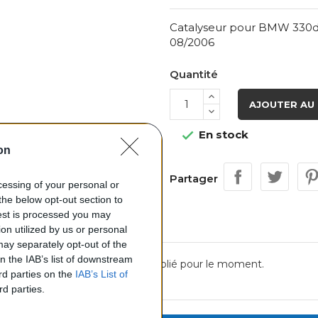
Catalyseur pour BMW 330d 3
08/2006
Quantité
AJOUTER AU 
En stock

on
Partager
ocessing of your personal or
the below opt-out section to
uest is processed you may
on utilized by us or personal
 may separately opt-out of the
on the IAB’s list of downstream
Aucun avis n'a été publié pour le moment.
ird parties on the
IAB’s List of
rd parties.