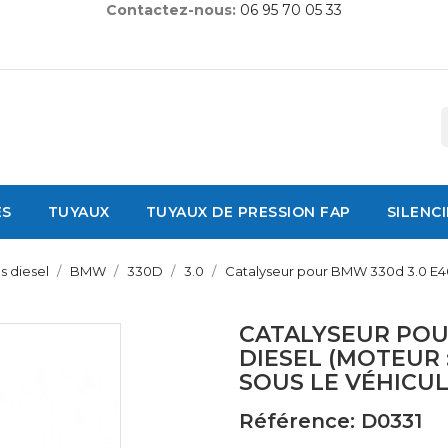
Contactez-nous:
06 95 70 05 33
ES
TUYAUX
TUYAUX DE PRESSION FAP
SILENC
s diesel
BMW
330D
3.0
Catalyseur pour BMW 330d 3.0 E46 
CATALYSEUR POU
DIESEL (MOTEUR 
SOUS LE VÉHICU
Référence: D0331