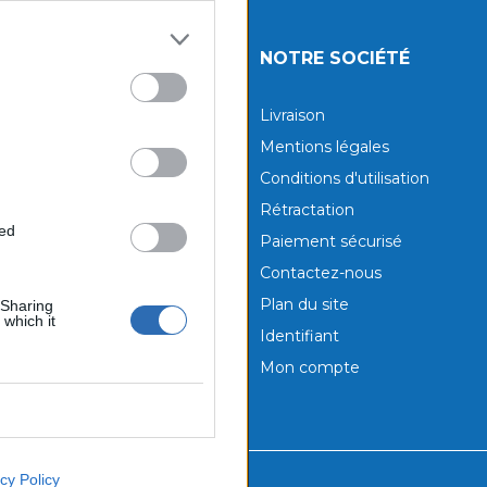
UITS
NOTRE SOCIÉTÉ
tions
Livraison
aux produits
Mentions légales
Conditions d'utilisation
Rétractation
ted
Paiement sécurisé
Contactez-nous
Plan du site
 Sharing
 which it
Identifiant
Mon compte
cy Policy