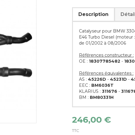
Description
Détai
Catalyseur pour BMW 330d 
E46 Turbo Diesel (moteur :
de 01/2002 à 08/2006
Références constructeur :
OE :
18307785482
-
1830
Références équivalentes :
AS :
45226D
-
45231D
-
4
EEC :
BM6036T
KLARIUS :
311676
-
31167
BM :
BM80331H
246,00 €
TTC