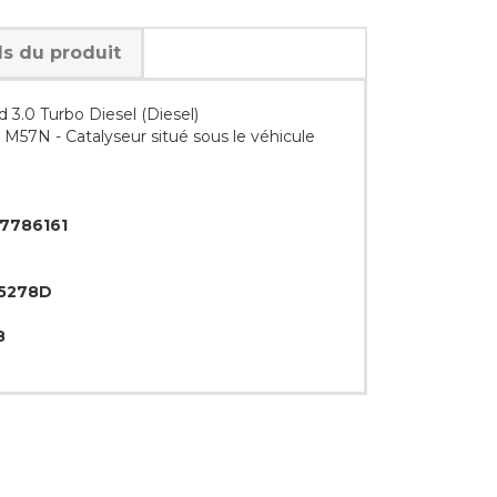
ls du produit
3.0 Turbo Diesel (Diesel)
 M57N - Catalyseur situé sous le véhicule
7786161
5278D
8