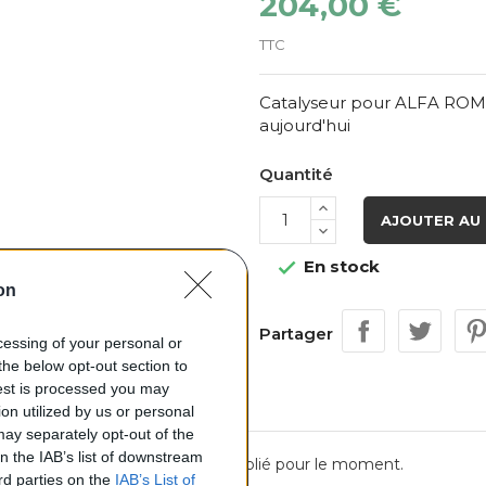
204,00 €
TTC
Catalyseur pour ALFA ROMEO
aujourd'hui
Quantité
AJOUTER AU 
En stock

on
Partager
ocessing of your personal or
the below opt-out section to
uest is processed you may
on utilized by us or personal
 may separately opt-out of the
on the IAB’s list of downstream
Aucun avis n'a été publié pour le moment.
ird parties on the
IAB’s List of