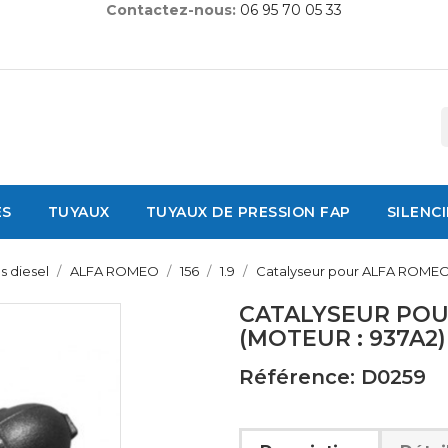
Contactez-nous:
06 95 70 05 33
ES
TUYAUX
TUYAUX DE PRESSION FAP
SILENC
s diesel
ALFA ROMEO
156
1.9
Catalyseur pour ALFA ROMEO 1
CATALYSEUR POUR
(MOTEUR : 937A2)
Référence: D0259