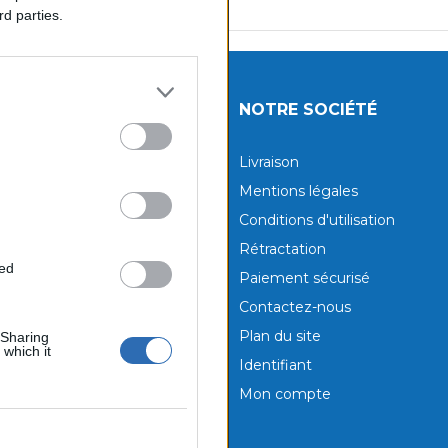
rd parties.
UITS
NOTRE SOCIÉTÉ
tions
Livraison
aux produits
Mentions légales
Conditions d'utilisation
Rétractation
ted
Paiement sécurisé
Contactez-nous
Plan du site
 Sharing
 which it
Identifiant
Mon compte