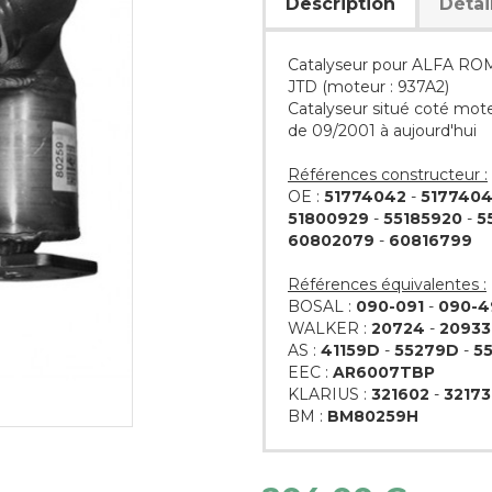
Description
Détai
Catalyseur pour ALFA ROME
JTD (moteur : 937A2)
Catalyseur situé coté mot
de 09/2001 à aujourd'hui
Références constructeur :
OE :
51774042
-
517740
51800929
-
55185920
-
5
60802079
-
60816799
Références équivalentes :
BOSAL :
090-091
-
090-4
WALKER :
20724
-
20933
AS :
41159D
-
55279D
-
5
EEC :
AR6007TBP
KLARIUS :
321602
-
3217
BM :
BM80259H