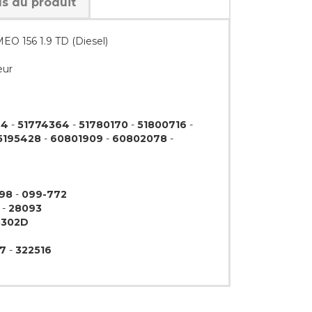
ls du produit
O 156 1.9 TD (Diesel)
eur
44
-
51774364
-
51780170
-
51800716
-
5195428
-
60801909
-
60802078
-
98
-
099-772
-
28093
5302D
37
-
322516