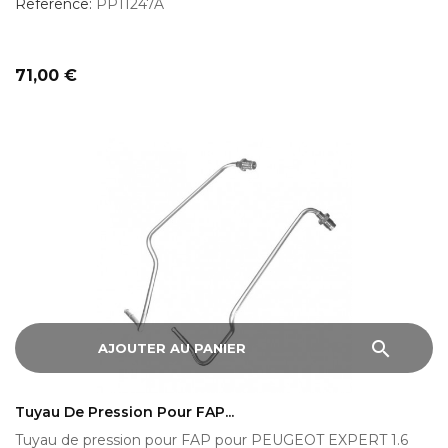
Reference:
PP11247A
Prix
71,00 €
search
AJOUTER AU PANIER
Tuyau De Pression Pour FAP...
Tuyau de pression pour FAP pour PEUGEOT EXPERT 1.6