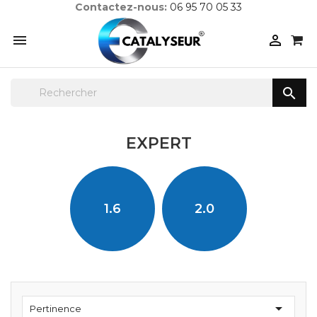
Contactez-nous:
06 95 70 05 33



EXPERT
1.6
2.0

Pertinence