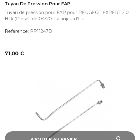
Tuyau De Pression Pour FAP...
Tuyau de pression pour FAP pour PEUGEOT EXPERT 2.0
HDi (Diesel) de 04/2011 à aujourd'hui
Reference:
PP11247B
Prix
71,00 €
search
AJOUTER AU PANIER