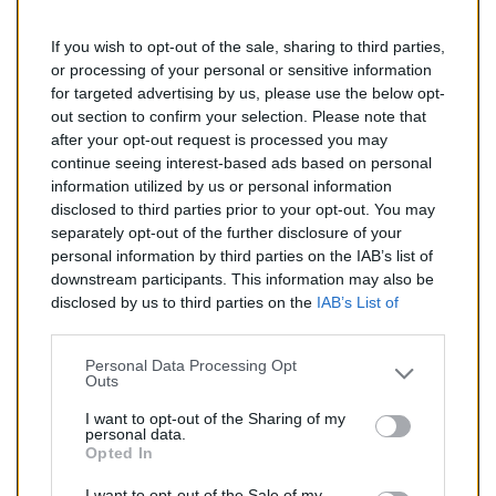
If you wish to opt-out of the sale, sharing to third parties,
or processing of your personal or sensitive information
for targeted advertising by us, please use the below opt-
out section to confirm your selection. Please note that
after your opt-out request is processed you may
search
AJOUTER AU PANIER
continue seeing interest-based ads based on personal
information utilized by us or personal information
disclosed to third parties prior to your opt-out. You may
Tuyau De Pression Pour FAP...
separately opt-out of the further disclosure of your
personal information by third parties on the IAB’s list of
Tuyau de pression pour FAP pour PEUGEOT EXPERT 2.0
downstream participants. This information may also be
HDi (Diesel) de 01/2010 à aujourd'hui
disclosed by us to third parties on the
IAB’s List of
Reference:
PP11247B
Downstream Participants
that may further disclose it to
other third parties.
Personal Data Processing Opt
Outs
Prix
71,00 €
I want to opt-out of the Sharing of my
personal data.
Opted In
I want to opt-out of the Sale of my