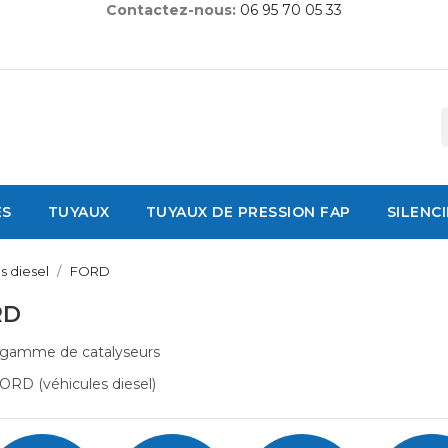
Contactez-nous:
06 95 70 05 33
ES
TUYAUX
TUYAUX DE PRESSION FAP
SILENC
s diesel
FORD
RD
 gamme de catalyseurs
ORD (véhicules diesel)