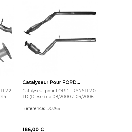
AJOUTER AU PANIER
Catalyseur Pour FORD...
T 2.2
Catalyseur pour FORD TRANSIT 2.0
014
TD (Diesel) de 08/2000 à 04/2006
Reference:
D0266
Prix
186,00 €