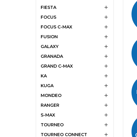
FIESTA

FOCUS

FOCUS C-MAX

FUSION

GALAXY

GRANADA

GRAND C-MAX

KA

KUGA

MONDEO

RANGER

S-MAX

TOURNEO

TOURNEO CONNECT
