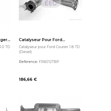
AJOUTER AU PANIER
ger...
Catalyseur Pour Ford...
3.0 TD
Catalyseur pour Ford Courier 1.8 TD
(Diesel)
Reference:
FR6012TBP
Prix
186,66 €