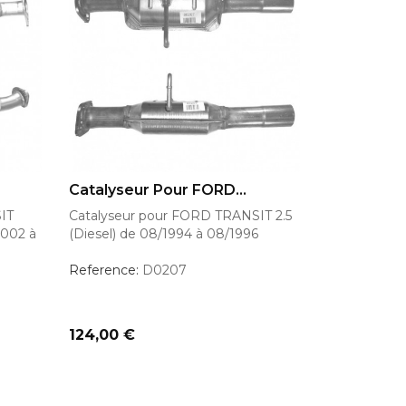
AJOUTER AU PANIER
Catalyseur Pour FORD...
IT
Catalyseur pour FORD TRANSIT 2.5
2002 à
(Diesel) de 08/1994 à 08/1996
Reference:
D0207
Prix
124,00 €