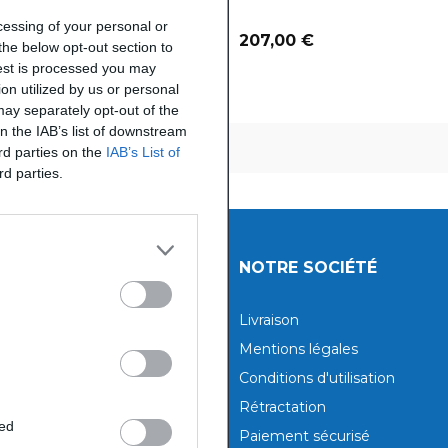
ocessing of your personal or
Prix
207,00 €
the below opt-out section to
00 €
uest is processed you may
on utilized by us or personal
 may separately opt-out of the
on the IAB’s list of downstream
chage 1-12 de 276 article(s)
ird parties on the
IAB’s List of
rd parties.
UITS
NOTRE SOCIÉTÉ
tions
Livraison
aux produits
Mentions légales
Conditions d'utilisation
Rétractation
ted
Paiement sécurisé