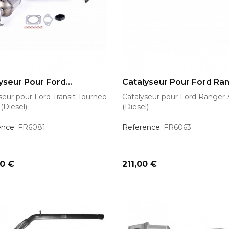
OUTER AU PANIER
AJOUTER AU PANIER
yseur Pour Ford...
Catalyseur Pour Ford Ran
seur pour Ford Transit Tourneo
Catalyseur pour Ford Ranger 
 (Diesel)
(Diesel)
ence:
FR6081
Reference:
FR6063
Prix
00 €
211,00 €