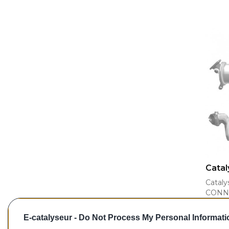
AJ
Catal
Catal
CONNEC
07/201
E-catalyseur -
Do Not Process My Personal Informati
Refer