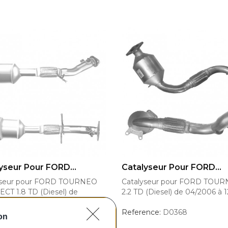
OUTER AU PANIER
AJOUTER AU PANIER
yseur Pour FORD...
Catalyseur Pour FORD...
yseur pour FORD TOURNEO
Catalyseur pour FORD TOU
T 1.8 TD (Diesel) de
2.2 TD (Diesel) de 04/2006 à 
0 à 12/2013
Reference:
D0368
on
ence:
D0621