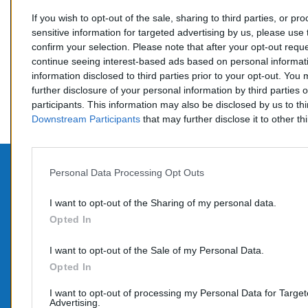
If you wish to opt-out of the sale, sharing to third parties, or pr
sensitive information for targeted advertising by us, please use 
Prix
482,
confirm your selection. Please note that after your opt-out req
continue seeing interest-based ads based on personal informati
information disclosed to third parties prior to your opt-out. You
further disclosure of your personal information by third parties 
Affi
participants. This information may also be disclosed by us to th
Downstream Participants
that may further disclose it to other thi
Personal Data Processing Opt Outs
PROD
CONTACTEZ-NOUS
I want to opt-out of the Sharing of my personal data.
Opted In
Promo
TÉLÉPHONE:
Nouve
06 95 70 05 33
I want to opt-out of the Sale of my Personal Data.
COURRIEL :
Opted In
info@e-catalyseur.fr
I want to opt-out of processing my Personal Data for Targe
Advertising.