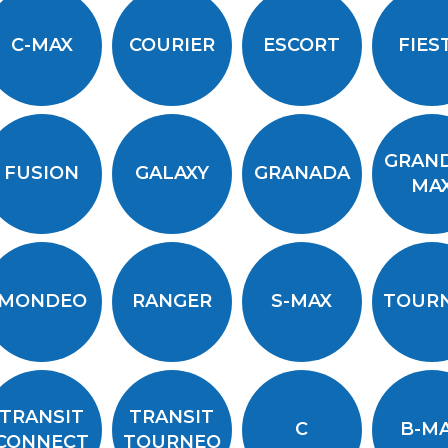
C-MAX
COURIER
ESCORT
FIES
GRAND
FUSION
GALAXY
GRANADA
MA
MONDEO
RANGER
S-MAX
TOUR
TRANSIT
TRANSIT
C
B-M
CONNECT
TOURNEO