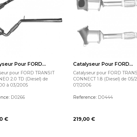
OUTER AU PANIER
AJOUTER AU PANIER
yseur Pour FORD...
Catalyseur Pour FORD...
yseur pour FORD TRANSIT
Catalyseur pour FORD TRANS
EO 2.0 TD (Diesel) de
CONNECT 1.8 (Diesel) de 05/
00 à 03/2005
07/2006
ence:
D0266
Reference:
D0444
Prix
0 €
219,00 €