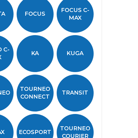
FOCUS C-
TA
FOCUS
MAX
 C-
KA
KUGA
X
TOURNEO
NEO
TRANSIT
CONNECT
TOURNEO
AX
ECOSPORT
COURIER