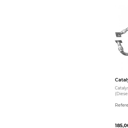
AJ
Catal
Catal
(Diese
Refer
Prix
185,0