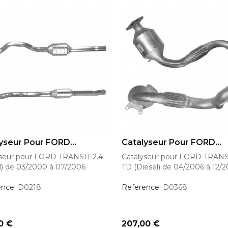
OUTER AU PANIER
AJOUTER AU PANIER
yseur Pour FORD...
Catalyseur Pour FORD...
yseur pour FORD TRANSIT 2.4
Catalyseur pour FORD TRANSI
l) de 03/2000 à 07/2006
TD (Diesel) de 04/2006 à 12/2
ence:
D0218
Reference:
D0368
Prix
0 €
207,00 €