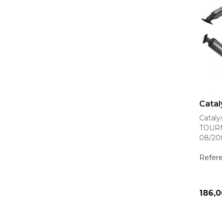
AJ
Catal
Catal
TOURN
08/20
Refer
Prix
186,0