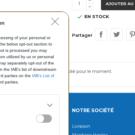
AJOUTER AU 
EN STOCK

on
Partager
ocessing of your personal or
the below opt-out section to
uest is processed you may
on utilized by us or personal
 may separately opt-out of the
on the IAB’s list of downstream
Aucun avis n'a été publié pour le moment.
ird parties on the
IAB’s List of
rd parties.
UITS
NOTRE SOCIÉTÉ
tions
Livraison
aux produits
Mentions légales